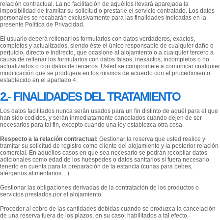
relación contractual. La no facilitación de aquéllos llevará aparejada la
imposibilidad de tramitar su solicitud o prestarle el servicio contratado. Los datos
personales se recabarán exclusivamente para las finalidades indicadas en la
presente Política de Privacidad.
El usuario deberá rellenar los formularios con datos verdaderos, exactos,
completos y actualizados, siendo éste el único responsable de cualquier daño o
perjuicio, directo e indirecto, que ocasione al alojamiento o a cualquier tercero a
causa de rellenar los formularios con datos falsos, inexactos, incompletos o no
actualizados o con datos de terceros. Usted se compromete a comunicar cualquier
modificación que se produjera en los mismos de acuerdo con el procedimiento
establecido en el apartado 4.
2.- FINALIDADES DEL TRATAMIENTO
Los datos facilitados nunca serán usados para un fin distinto de aquél para el que
han sido cedidos, y serán inmediatamente cancelados cuando dejen de ser
necesarios para tal fin, excepto cuando una ley establezca otra cosa.
Respecto a la relación contractual:
Gestionar la reserva que usted realice y
tramitar su solicitud de registro como cliente del alojamiento y la posterior relación
comercial. En aquellos casos en que sea necesario se podrán recopilar datos
adicionales como edad de los huéspedes o datos sanitarios si fuera necesario
tenerlo en cuenta para la preparación de la estancia (cunas para bebes,
alérgenos alimentarios…)
Gestionar las obligaciones derivadas de la contratación de los productos o
servicios prestados por el alojamiento.
Proceder al cobro de las cantidades debidas cuando se produzca la cancelación
de una reserva fuera de los plazos, en su caso, habilitados a tal efecto.