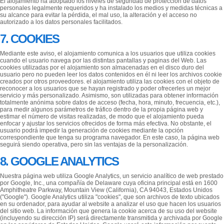
El alojamiento ha adoptado los niveles de seguridad de protección de datos
personales legalmente requeridos y ha instalado los medios y medidas técnicas a
su alcance para evitar la pérdida, el mal uso, la alteración y el acceso no
autorizado a los datos personales facilitados.
7. COOKIES
Mediante este aviso, el alojamiento comunica a los usuarios que utiliza cookies
cuando el usuario navega por las distintas pantallas y paginas del Web. Las
cookies utilizadas por el alojamiento son almacenadas en el disco duro del
usuario pero no pueden leer los datos contenidos en él ni leer los archivos cookie
creados por otros proveedores. el alojamiento utiliza las cookies con el objeto de
reconocer a los usuarios que se hayan registrado y poder ofrecerles un mejor
servicio y más personalizado. Asimismo, son utilizadas para obtener información
totalmente anónima sobre datos de acceso (fecha, hora, minuto, frecuencia, etc.),
para medir algunos parámetros de tráfico dentro de la propia página web y
estimar el número de visitas realizadas, de modo que el alojamiento pueda
enfocar y ajustar los servicios ofrecidos de forma más efectiva. No obstante, el
usuario podrá impedir la generación de cookies mediante la opción
correspondiente que tenga su programa navegador. En este caso, la página web
seguirá siendo operativa, pero sin las ventajas de la personalización.
8. GOOGLE ANALYTICS
Nuestra página web utiliza Google Analytics, un servicio analítico de web prestado
por Google, Inc., una compañía de Delaware cuya oficina principal está en 1600
Amphitheatre Parkway, Mountain View (California), CA 94043, Estados Unidos
("Google"). Google Analytics utiliza "cookies", que son archivos de texto ubicados
en su ordenador, para ayudar al website a analizar el uso que hacen los usuarios
del sitio web. La información que genera la cookie acerca de su uso del website
(incluyendo su dirección IP) será directamente transmitida y archivada por Google