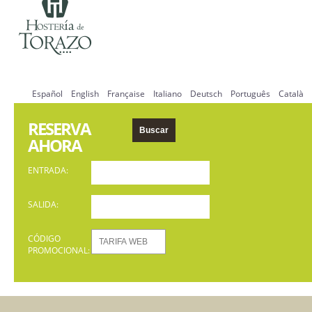
Español
English
Française
Italiano
Deutsch
Português
Català
RESERVA
AHORA
ENTRADA:
SALIDA:
CÓDIGO
PROMOCIONAL: