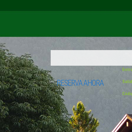
Entr
RESERVA AHORA
Salid
Códi