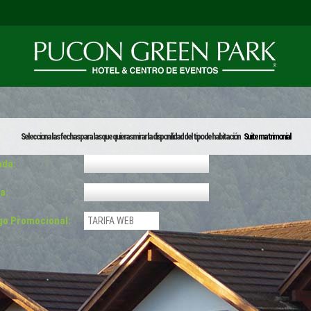
Selecciona las fechas para las que quieras mirar la disponilidad del tipo de habitación
Suite matrimonial
ada:
a:
go Promocional: