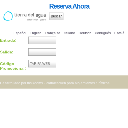
Reserva Ahora
Español
English
Française
Italiano
Deutsch
Português
Català
Entrada:
Salida:
Código
Promocional:
Desarrollado por fnsRooms - Portales web para alojamientos turísticos