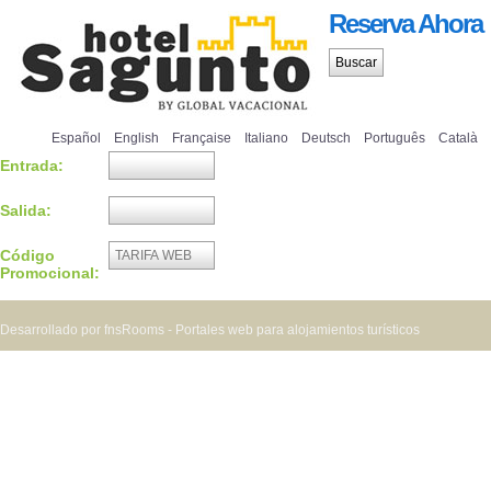
Reserva Ahora
Español
English
Française
Italiano
Deutsch
Português
Català
Entrada:
Salida:
Código
Promocional:
Desarrollado por fnsRooms - Portales web para alojamientos turísticos