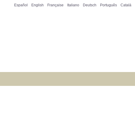
Español
English
Française
Italiano
Deutsch
Português
Català