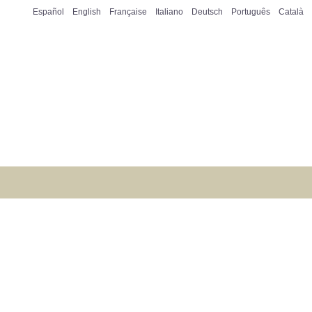
Español
English
Française
Italiano
Deutsch
Português
Català